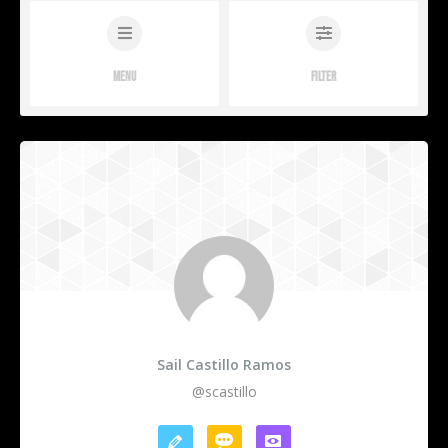
Menu
Filter
Sail Castillo Ramos
@scastillo