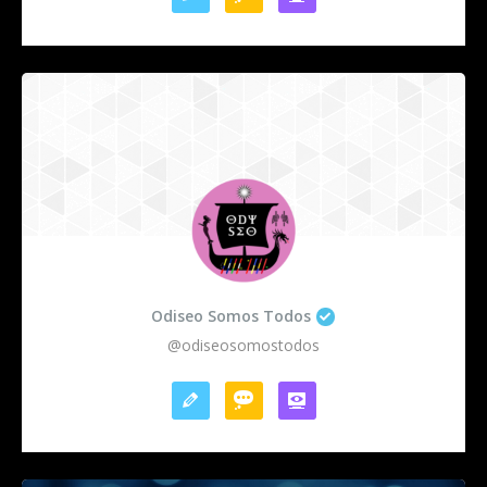
Odiseo Somos Todos
@odiseosomostodos