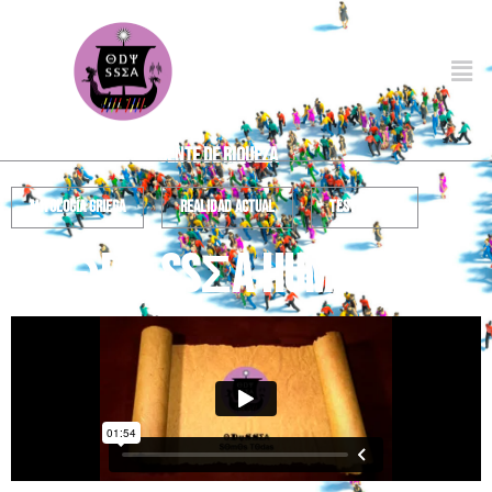
la migración como fuente de riqueza
mitología griega
realidad actual
testimonios
la ΘdψssΣA humana