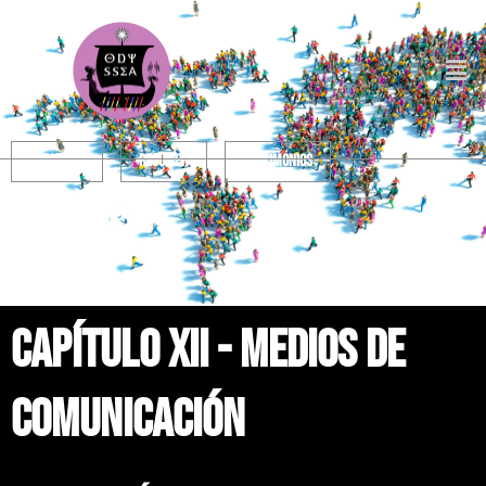
mitología
resumen
testimonios
medios
capítulo xiI - medios de
comunicación