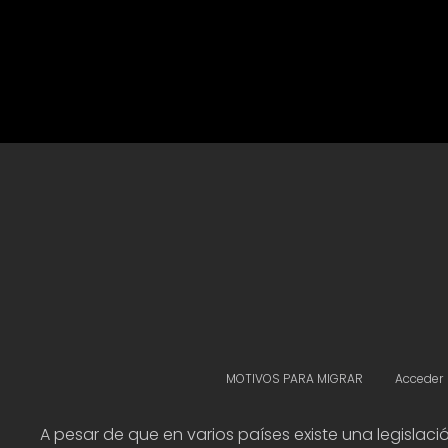
MOTIVOS PARA MIGRAR
Acceder
A pesar de que en varios países existe una legislació