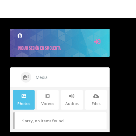
INICIAR SESIÓN EN SU CUENTA
Media
Photos
Videos
Audios
Files
Sorry, no items found.