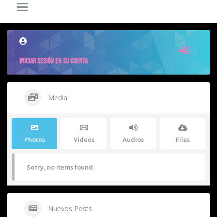
2
0
8.5K
POSTS
COMENTARIOS
VISITAS
INICIAR SESIÓN EN SU CUENTA
Media
Photos
Videos
Audios
Files
Sorry, no items found.
Nuevos Posts