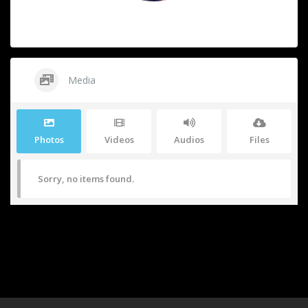
Media
Photos
Videos
Audios
Files
Sorry, no items found.