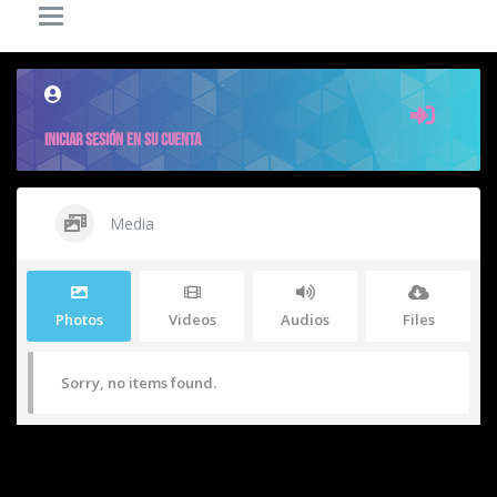
0
0
5.6K
POSTS
COMENTARIOS
VISITAS
INICIAR SESIÓN EN SU CUENTA
Media
Photos
Videos
Audios
Files
Sorry, no items found.