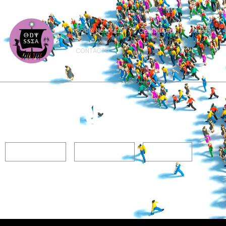
Sobre Nosotros
COMUNIDAD
MUJER
CONTACTO
l g t b i q +
mitología griega
realidad actual
testimonios