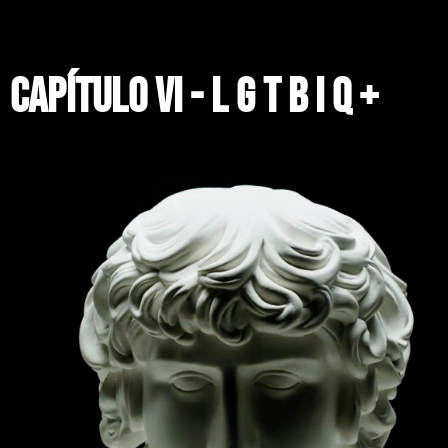
CAPÍTULO VI - l g t b i q +