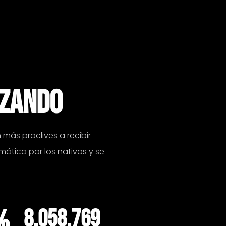
IZANDO
más proclives a recibir
mática por los nativos y se
%
8.058.769