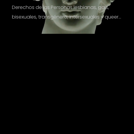
Derechos de las Personas lesbianas, gais,
bisexuales, transgénero, intersexuales y queer...