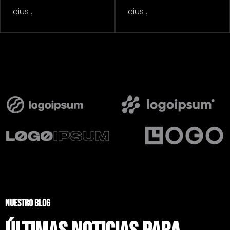
eius .
eius .
NUESTRO BLOG