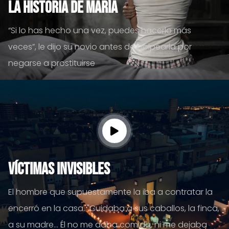
La historia de María
“Si lo has hecho una vez, puedes hacerlo más
veces”, le dijo su novio antes de golpearla por
negarse a prostituirse
Víctimas invisibles
El hombre que supuestamente la iba a contratar la
encerró en la casa. "Cuidaba a sus caballos, la finca,
a su madre… Él no me daba comida, ni me dejaba