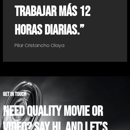
trabajar más 12
horas diarias.”
Pilar Cristancho Olaya
Get in Touch
Need Quality Movie or
Video? Say hi, and let’s