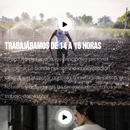
Trabajábamos de 14 a 16 horas
En el caso de España, los principales sectores
económicos donde predomina la explotación
laboral son el sector agrícola, forestal y de pesca, el
hotelero y actividades de servicios alimentarios y el
trabajo doméstico...